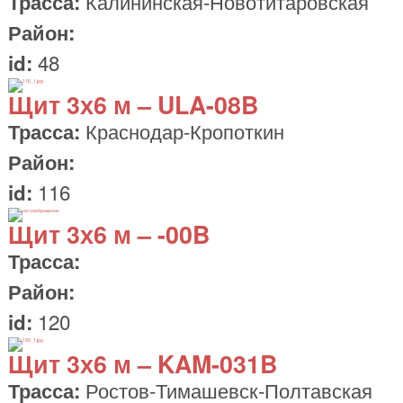
Калининская-Новотитаровская
Трасса:
Район:
48
id:
Щит
3х6 м
– ULA-08B
Краснодар-Кропоткин
Трасса:
Район:
116
id:
Щит
3х6 м
– -00B
Трасса:
Район:
120
id:
Щит
3х6 м
– KAM-031B
Ростов-Тимашевск-Полтавская
Трасса: