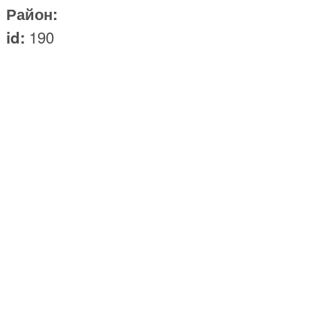
Район:
190
id:
Щит
3х6 м
– -00B
М4-Дон
Трасса:
Район:
322
id:
Щит
3х6 м
– -00B
М4-Дон
Трасса:
Район:
324
id:
Щит
3х6 м
– -00B
М4-Дон
Трасса: