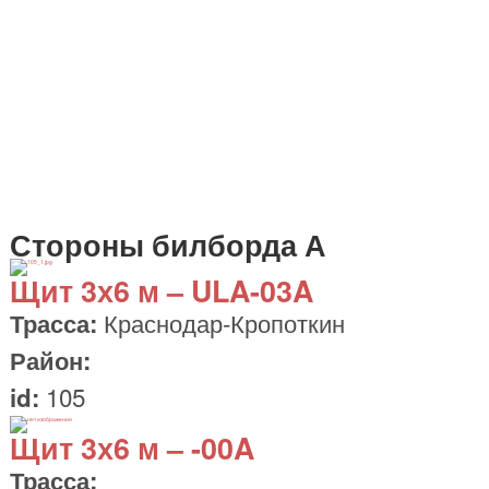
Стороны билборда А
Щит
3х6 м
– ULA-03A
Краснодар-Кропоткин
Трасса:
Район:
105
id:
Щит
3х6 м
– -00A
Трасса: