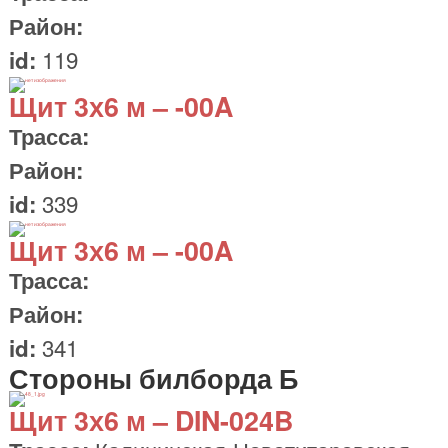
Район:
119
id:
Щит
3х6 м
– -00A
Трасса:
Район:
339
id:
Щит
3х6 м
– -00A
Трасса:
Район:
341
id:
Стороны билборда Б
Щит
3х6 м
– DIN-024B