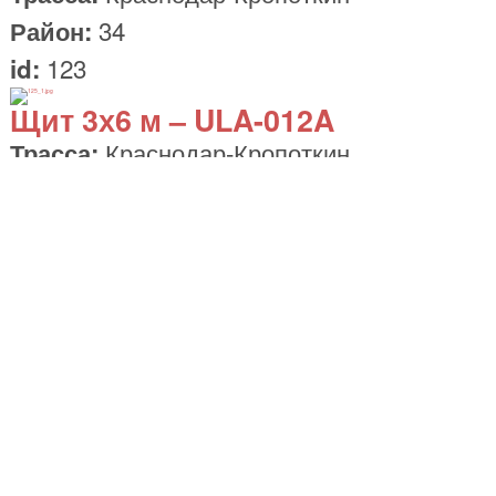
34
Район:
123
id:
Щит
3х6 м
– ULA-012A
Краснодар-Кропоткин
Трасса:
34
Район:
125
id:
Щит
3х6 м
– ULA-013A
Краснодар-Кропоткин
Трасса:
34
Район:
127
id:
Щит
3х6 м
– TBI-01A
Краснодар-Усть-Лабинск-
Трасса: