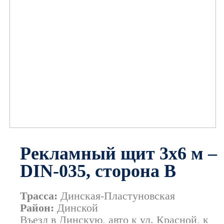
Рекламный щит
3х6 м
–
DIN-035, сторона B
Трасса:
Динская-Пластуновская
Район:
Динской
Въезд в Динскую, авто к ул. Красной, к