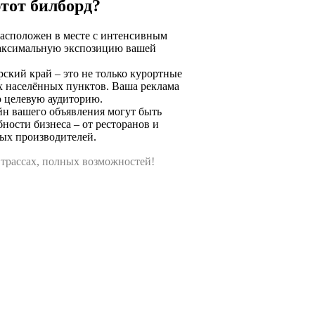
тот билборд?
расположен в месте с интенсивным
максимальную экспозицию вашей
рский край – это не только курортные
их населённых пунктов. Ваша реклама
ю целевую аудиторию.
айн вашего объявления могут быть
ности бизнеса – от ресторанов и
ных производителей.
а трассах, полных возможностей!